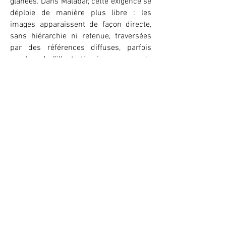
glanées. Dans Malabar, cette exigence se
déploie de manière plus libre : les
images apparaissent de façon directe,
sans hiérarchie ni retenue, traversées
par des références diffuses, parfois
proches de l’illustration jeunesse ou de
la bande dessinée.
Entre peinture et objet, entre image et
volume, la série propose un espace de
travail souple, où les idées circulent,
s’agrègent et se transforment, dans un
mouvement continu.