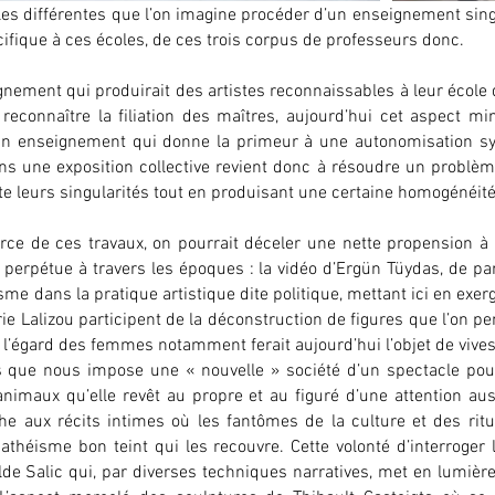
oles différentes que l’on imagine procéder d’un enseignement sing
cifique à ces écoles, de ces trois corpus de professeurs donc.
nement qui produirait des artistes reconnaissables à leur école d
t reconnaître la filiation des maîtres, aujourd’hui cet aspect 
 un enseignement qui donne la primeur à une autonomisation sy
ns une exposition collective revient donc à résoudre un problème
cte leurs singularités tout en produisant une certaine homogéné
 force de ces travaux, on pourrait déceler une nette propension à
e perpétue à travers les époques : la vidéo d’Ergün Tüydas, de pa
sme dans la pratique artistique dite politique, mettant ici en exerg
ie Lalizou participent de la déconstruction de figures que l’on pen
l’égard des femmes notamment ferait aujourd’hui l’objet de viv
s que nous impose une « nouvelle » société d’un spectacle pour
animaux qu’elle revêt au propre et au figuré d’une attention a
e aux récits intimes où les fantômes de la culture et des ritue
 athéisme bon teint qui les recouvre. Cette volonté d’interroger
lde Salic qui, par diverses techniques narratives, met en lumière