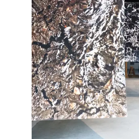
Le problème à trois corps est un t
en lumière et partiellement résolu i